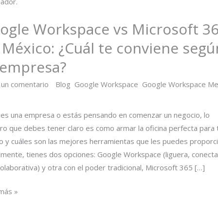
soft
ogle Workspace vs Microsoft 3
 México: ¿Cuál te conviene segú
o:
 empresa?
 un comentario
/
Blog
,
Google Workspace
,
Google Workspace Me
ene
or ANUWY
n
enes una empresa o estás pensando en comenzar un negocio, lo
ro que debes tener claro es como armar la oficina perfecta para 
esa?
o y cuáles son las mejores herramientas que les puedes proporci
lmente, tienes dos opciones: Google Workspace (liguera, conect
olaborativa) y otra con el poder tradicional, Microsoft 365 […]
más »