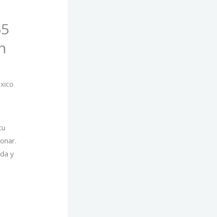
65
n
xico
/
tu
onar.
ada y