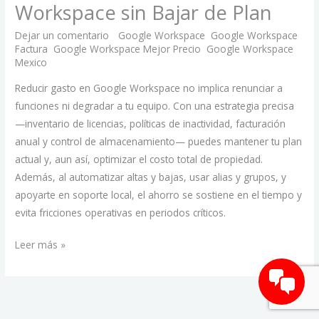
Costo
Workspace sin Bajar de Plan
de
Dejar un comentario
/
Google Workspace
,
Google Workspace
tu
Factura
,
Google Workspace Mejor Precio
,
Google Workspace
Workspace
Mexico
/
Hugo Martínez Peñaflor
sin
Reducir gasto en Google Workspace no implica renunciar a
Bajar
funciones ni degradar a tu equipo. Con una estrategia precisa
de
—inventario de licencias, políticas de inactividad, facturación
Plan
anual y control de almacenamiento— puedes mantener tu plan
actual y, aun así, optimizar el costo total de propiedad.
Además, al automatizar altas y bajas, usar alias y grupos, y
apoyarte en soporte local, el ahorro se sostiene en el tiempo y
evita fricciones operativas en periodos críticos.
Leer más »