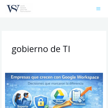
Ir
al
contenido
gobierno de TI
Empresas
que
crecen
con
Google
Workspace: