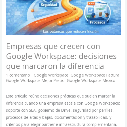
decisiones
que
marcaron
la
diferencia
Empresas que crecen con
Google Workspace: decisiones
que marcaron la diferencia
1 comentario
/
Google Workspace
,
Google Workspace Factura
,
Google Workspace Mejor Precio
,
Google Workspace Mexico
/
Hugo Martínez Peñaflor
Este artículo reúne decisiones prácticas que suelen marcar la
diferencia cuando una empresa escala con Google Workspace:
soporte con SLA, gobierno de Drive, seguridad por perfiles,
procesos de altas y bajas, documentación y trazabilidad, y
criterios para elegir partner e infraestructura complementaria.