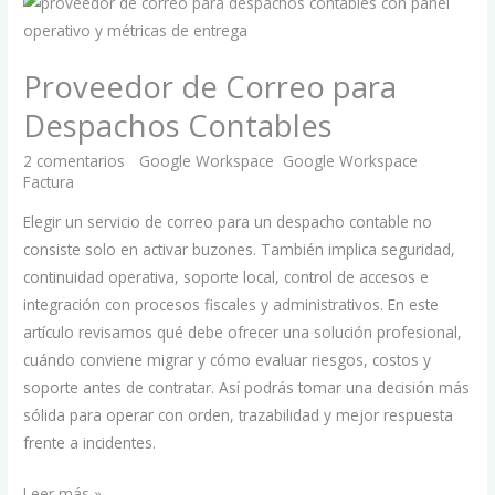
Proveedor
de
Correo
Proveedor de Correo para
para
Despachos
Despachos Contables
Contables
2 comentarios
/
Google Workspace
,
Google Workspace
Factura
/
Hugo Martínez Peñaflor
Elegir un servicio de correo para un despacho contable no
consiste solo en activar buzones. También implica seguridad,
continuidad operativa, soporte local, control de accesos e
integración con procesos fiscales y administrativos. En este
artículo revisamos qué debe ofrecer una solución profesional,
cuándo conviene migrar y cómo evaluar riesgos, costos y
soporte antes de contratar. Así podrás tomar una decisión más
sólida para operar con orden, trazabilidad y mejor respuesta
frente a incidentes.
Leer más »