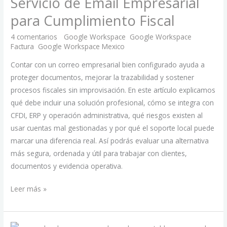
Servicio de Email Empresarial
Empresarial
para
para Cumplimiento Fiscal
Cumplimiento
4 comentarios
/
Google Workspace
,
Google Workspace
Fiscal
Factura
,
Google Workspace Mexico
/
Hugo Martínez Peñaflor
Contar con un correo empresarial bien configurado ayuda a
proteger documentos, mejorar la trazabilidad y sostener
procesos fiscales sin improvisación. En este artículo explicamos
qué debe incluir una solución profesional, cómo se integra con
CFDI, ERP y operación administrativa, qué riesgos existen al
usar cuentas mal gestionadas y por qué el soporte local puede
marcar una diferencia real. Así podrás evaluar una alternativa
más segura, ordenada y útil para trabajar con clientes,
documentos y evidencia operativa.
Leer más »