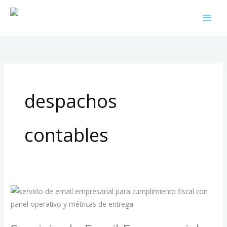
Ir
al
contenido
despachos
contables
Servicio
de
Email