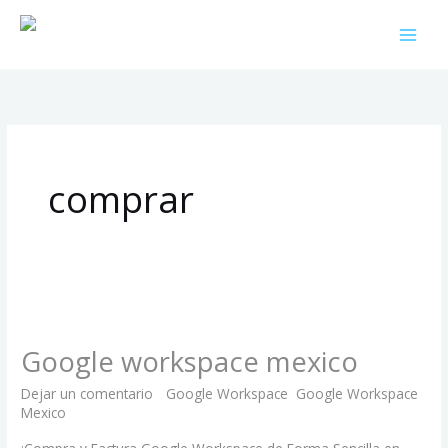
Ir
al
contenido
comprar
Google
workspace
Google workspace mexico
mexico
Dejar un comentario
/
Google Workspace
,
Google Workspace
Mexico
/
eproworks