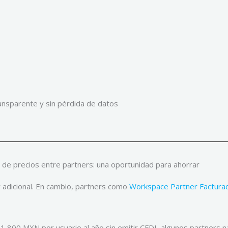
ansparente y sin pérdida de datos
de precios entre partners: una oportunidad para ahorrar
r adicional. En cambio, partners como
Workspace Partner Facturac
,800 MXN por usuario al año sin emitir CFDI, algunos partners 