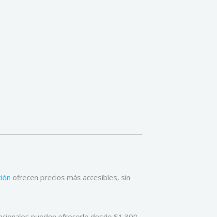
ión
ofrecen precios más accesibles, sin
nacionales pueden ofrecerlo desde $1,300